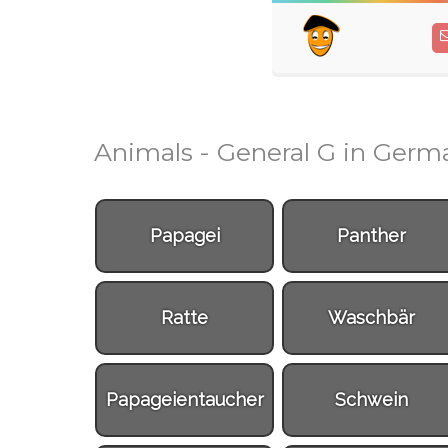
Animals - General G in Germ
Papagei
Panther
Ratte
Waschbär
Papageientaucher
Schwein