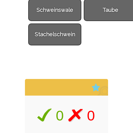
Schweinswale
Taube
Stachelschwein
0
0