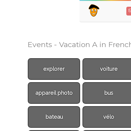
Events - Vacation A in Frenc
explorer
voiture
appareil photo
bus
bateau
vélo