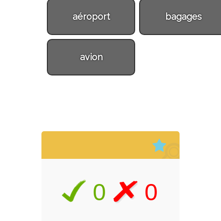
aéroport
bagages
avion
0
0