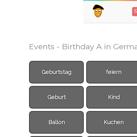
Events - Birthday A in Germ
Geburtstag
feiern
Geburt
Kind
Ballon
Kuchen