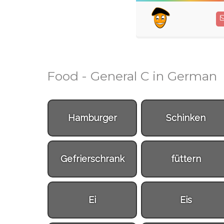
Food - General C in German
Hamburger
Schinken
Gefrierschrank
füttern
Ei
Eis