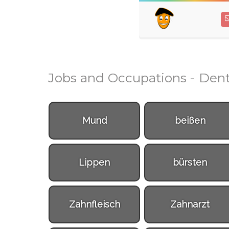
Jobs and Occupations - Dent
Mund
beißen
Lippen
bürsten
Zahnfleisch
Zahnarzt