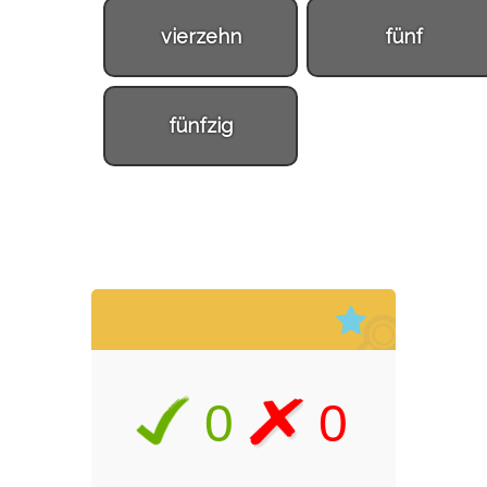
vierzehn
fünf
fünfzig
0
0