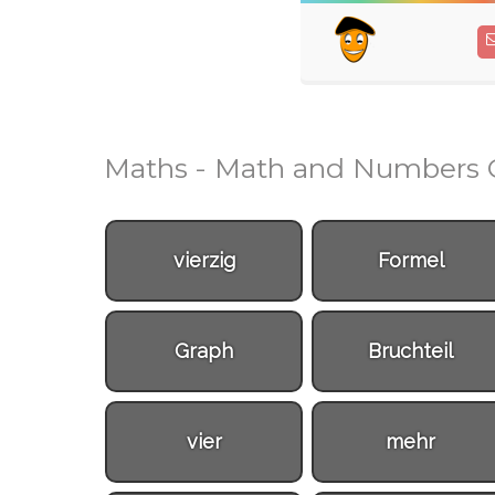
Maths - Math and Numbers 
vierzig
Formel
Graph
Bruchteil
vier
mehr