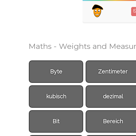
Maths - Weights and Measur
Byte
Zentimeter
kubisch
dezimal
Bit
Bereich