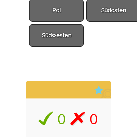
Pol
Südosten
Südwesten
0
0