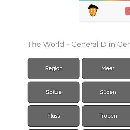
The World - General D in G
Region
Meer
Spitze
Süden
Fluss
Tropen